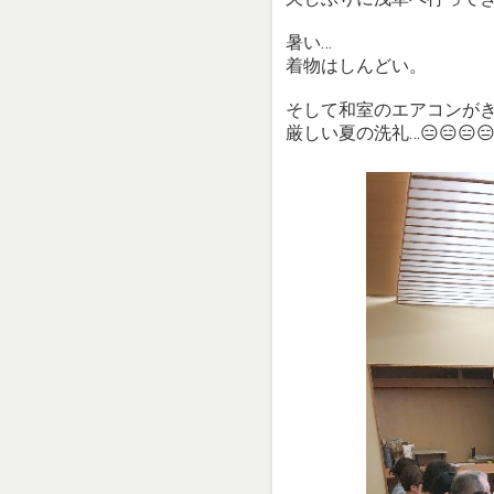
暑い…
着物はしんどい。
そして和室のエアコンが
厳しい夏の洗礼…😑😑😑😑