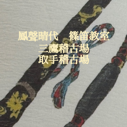
鳳聲晴代 篠笛教室
三鷹稽古場
取手稽古場