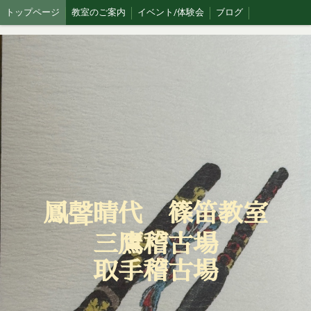
トップページ
教室のご案内
イベント/体験会
ブログ
鳳聲晴代 篠笛教室
三鷹稽古場
取手稽古場