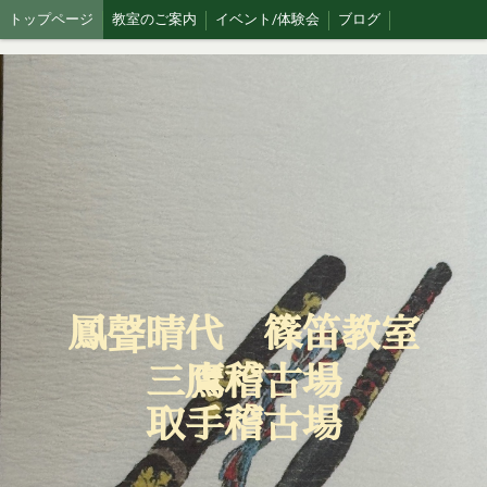
トップページ
教室のご案内
イベント/体験会
ブログ
鳳聲晴代 篠笛教室
三鷹稽古場
取手稽古場