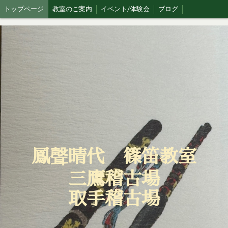
トップページ
教室のご案内
イベント/体験会
ブログ
鳳聲晴代 篠笛教室
三鷹稽古場
取手稽古場